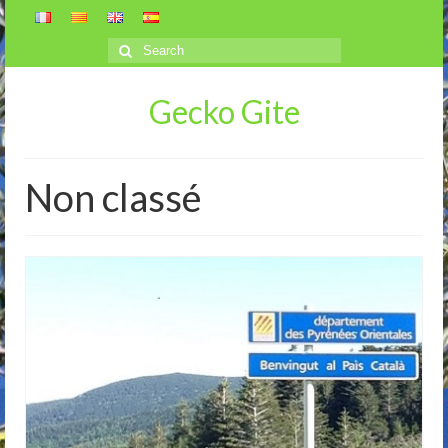
Search
for:
Gecko Gite
Non classé