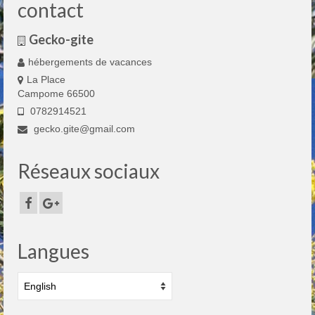
contact
Gecko-gite
hébergements de vacances
La Place
Campome 66500
0782914521
gecko.gite@gmail.com
Réseaux sociaux
Langues
Choose
a
language