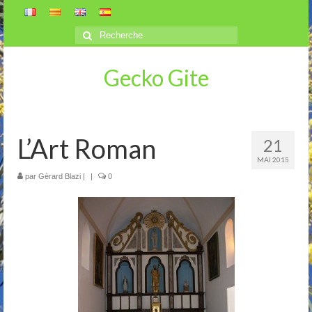
Rechercher
:
Gecko Gite
L’Art Roman
21
MAI 2015
par
Gèrard Blazi
|
|
0