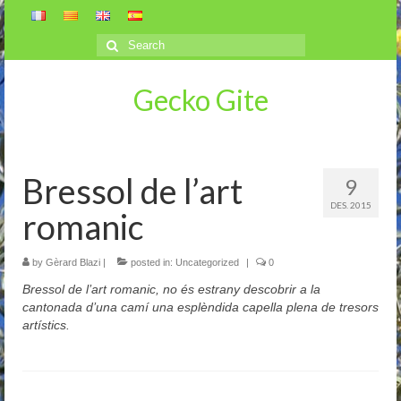
Search
for:
Gecko Gite
Bressol de l’art
9
DES. 2015
romanic
by
Gèrard Blazi
|
posted in:
Uncategorized
|
0
Bressol de l’art romanic, no és estrany descobrir a la
cantonada d’una camí una esplèndida capella plena de tresors
artístics.